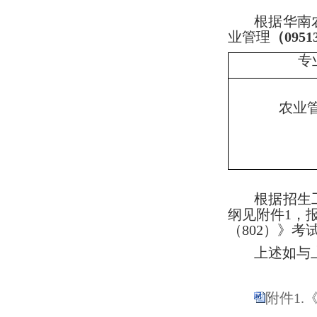
根据华南
业管理
（
0951
专
农业
根据招生
纲见附件1，报
（
802）》
上述如与
附件1.