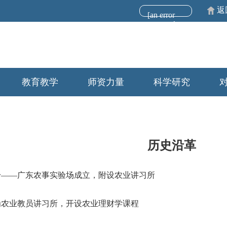
返
[an error
occurred
while
processing
this
directive]
教育教学
师资力量
科学研究
历史沿革
身——广东农事实验场成立，附设农业讲习所
为农业教员讲习所，开设农业理财学课程