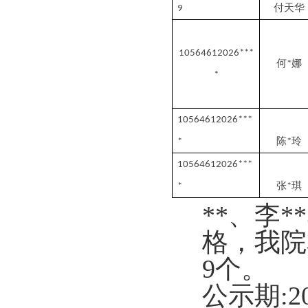
付天华
9
10564612026
***
何
娜
*
*
10564612026
***
陈
玲
*
*
10564612026
***
张
琪
*
*
**、李
格，我院
9个。
公示期
: