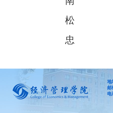
南
松
终
忠
地
邮
电话