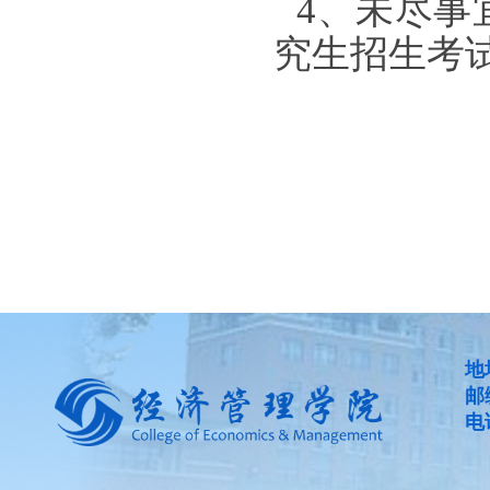
4、未尽事
究生招生考
华南
地
邮
电话