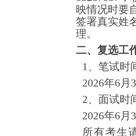
映情况时要
签署真实姓
理。
二、复选工
1
、笔试时
202
6
年
6
月
2
、面试时
202
6
年
6
月
所有考生