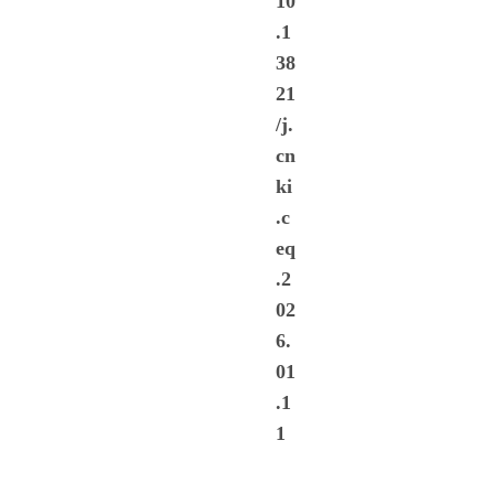
10
.1
38
21
/j.
cn
ki
.c
eq
.2
02
6.
01
.1
1