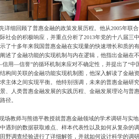
详细回顾了普惠金融的政策发展历程。他从2005年联
际社会的积极响应，并重点分析了2013年党的十八届三
示了十多年来我国普惠金融在实现量的快速增长和质的
阐述了金融功能的实现机制与内在逻辑，他指出金融在
—信用—信誉”的循环机制来应对不确定性，并提出了“中
结构间关联的金融功能实现机制图，他深入解读了金融
求主体之间实现平衡。他特别强调，未来的普惠金融研
景、人类普惠金融发展的实践历程、金融发展理论与普
路径。
现场教师与熊德平教授就普惠金融领域的学术调研与实地
中遇到的数据获取难点、样本代表性以及如何从复杂的
田野调查经验进行了详细解答，并就如何设计科学的调