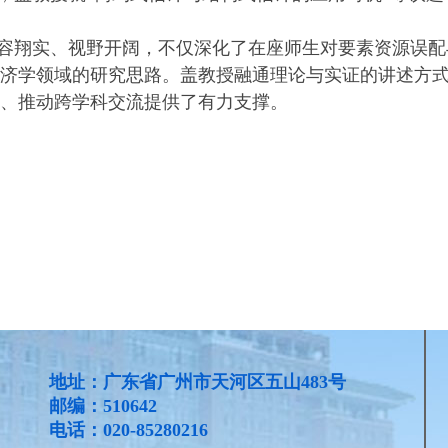
容翔实、视野开阔，不仅深化了在座师生对要素资源误配
济学领域的研究思路。盖教授融通理论与实证的讲述方
、推动跨学科交流提供了有力支撑。
地址：广东省广州市天河区五山483号
邮编：510642
电话：020-85280216