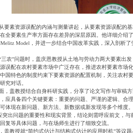
从要素资源误配的内涵与测量讲起，从要素资源误配的基
在全要素生产率方面存在差异的深层原因。他详细介绍了衡量
ontrol和Melitz Model，并进一步结合中国改革实践
“三农”问题时，盖庆恩教授从土地与劳动力两大要素出
源误配在农村要素市场中广泛存在，推进农村要素市场
中国特色的制度约束下要素资源的配置机制，关注农村
研究对话。
面，盖教授结合自身科研实践，分享了论文写作与审稿方
，应具备四个关键要素：重要的问题、严谨的逻辑、合理
可体现在新问题、新方法、新数据或新发现等多个维度。
应突出问题的重要性和现实背景，结论则需呼应前文，与
回复等具体问题，与在场师生进行了细致交流。
，盖教授就“简约式估计与结构式估计的应用时机”等议