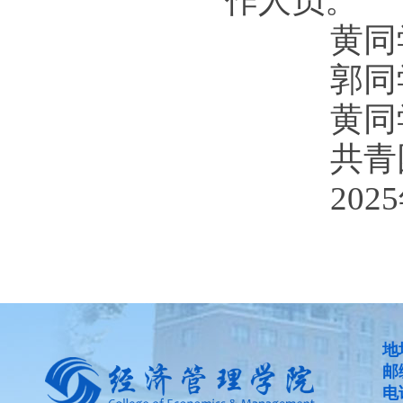
作人员。
黄同学：15
郭同学：13
黄同学：13
共青团华
2025年
地
邮
电话