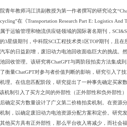
年教师冯江洪副教授为第一作者撰写的研究论文“ChatGPT-enabled tw
y recycling”在《Transportation Research Part E: Logisti
属于运输管理和物流供应链领域的国际著名期刊，SCI&S
出的3星级期刊，中科院SCI工程技术类1区TOP期刊，且
汽车的日益剧增，废旧动力电池回收面临巨大的挑战。
池回收管理。该研究将ChatGPT与两阶段拍卖方法集
了衡量ChatGPT对参与者价值判断的影响，研究引入
理。在信息匹配阶段，研究提出了一种事先确定买家数量的仿射最大
拍卖，该机制引入了买方之间的外部性（正外部性和负外部
后确定买方数量设计了广义第二价格拍卖机制。在资源
机制，以确定废旧动力电池资源分配方案和定价。研究发现
其他买方具有正外部性，那么平台收入将减少，而社会