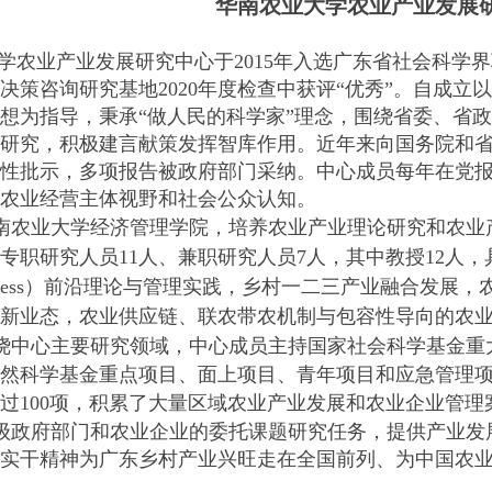
华南农业大学农业产业发展
学农业产业发展研究中心于
2015
年入选广东省社会科学界
决策咨询研究基地
2020
年度检查中获评“优秀”。自成立
想为指导，秉承“做人民的科学家”理念，围绕省委、省
研究，积极建言献策发挥智库作用。近年来向国务院和
性批示，多项报告被政府部门采纳。中心成员每年在党
农业经营主体视野和社会公众认知。
南农业大学经济管理学院，培养农业产业理论研究和农业
专职研究人员
11
人、兼职研究人员
7
人，其中教授
12
人，
ess
）
前沿理论与
管理实践，乡村一二三产业融合发展，
新业态，农业供应链、联农带农机制与包容性导向的农
绕中心主要研究领域，中心成员主持国家社会科学基金重
然科学基金重点项目、面上项目、青年项目和应急管理
过
100
项
，积累了大量区域农业产业发展和农业企业管理
级政府部门和农业企业的委托课题研究任务，提供产业发
实干精神为广东乡村产业兴旺走在全国前列、为中国农